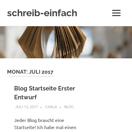
schreib-einfach
MENÜ
Ein
Zum
BLOG
übers
Inhalt
Schreiben
springen
–
Von
der
Idee
MONAT:
JULI 2017
bis
zum
Buch
Blog Startseite Erster
Entwurf
JULI 13, 2017
CARLA
BLOG
Jeder Blog braucht eine
Startseite! Ich habe mal einen