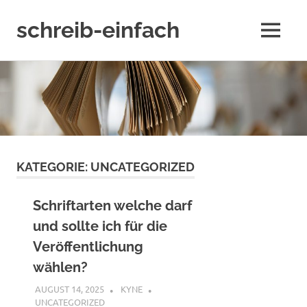
schreib-einfach
MENÜ
Ein
Zum
BLOG
übers
Inhalt
Schreiben
springen
–
Von
der
Idee
KATEGORIE:
UNCATEGORIZED
bis
zum
Buch
Schriftarten welche darf
und sollte ich für die
Veröffentlichung
wählen?
AUGUST 14, 2025
KYNE
UNCATEGORIZED