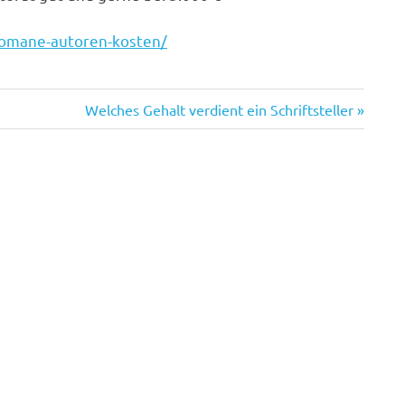
-romane-autoren-kosten/
Nächster
Welches Gehalt verdient ein Schriftsteller
Beitrag: