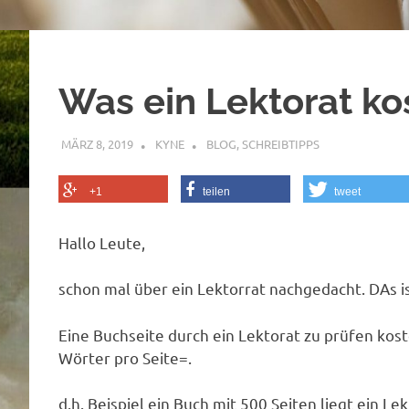
Was ein Lektorat ko
MÄRZ 8, 2019
KYNE
BLOG
,
SCHREIBTIPPS
+1
teilen
tweet
Hallo Leute,
schon mal über ein Lektorrat nachgedacht. DAs is
Eine Buchseite durch ein Lektorat zu prüfen kost
Wörter pro Seite=.
d.h. Beispiel ein Buch mit 500 Seiten liegt ein Le