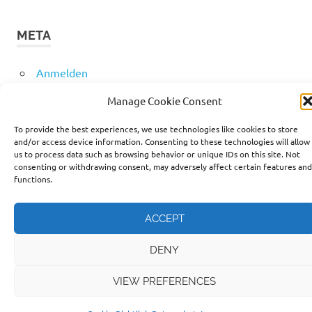
META
Anmelden
Eintrags-Feed
Manage Cookie Consent
Kommentar-Feed
WordPress.org
To provide the best experiences, we use technologies like cookies to store
and/or access device information. Consenting to these technologies will allow
us to process data such as browsing behavior or unique IDs on this site. Not
consenting or withdrawing consent, may adversely affect certain features and
functions.
WordPress-Theme: Poseidon von ThemeZee.
ACCEPT
DENY
VIEW PREFERENCES
Cookies erleichtern die Bereitstellung unserer Dienste.
Mit der Nutzung unserer Dienste erklären Sie sich damit