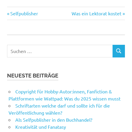
Vorheriger
Nächster
Beitragsnavigation
Selfpublisher
Was ein Lektorat kostet
Beitrag:
Beitrag:
Suchen
SUCHEN
nach:
NEUESTE BEITRÄGE
Copyright für Hobby-Autor:innen, Fanfiction &
Plattformen wie Wattpad: Was du 2025 wissen musst
Schriftarten welche darf und sollte ich für die
Veröffentlichung wählen?
Als Selfpublisher in den Buchhandel?
Kreativität und Fanatasy