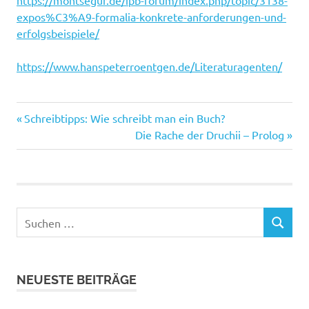
https://montsegur.de/ipb-forum/index.php/topic/3138-
expos%C3%A9-formalia-konkrete-anforderungen-und-
erfolgsbeispiele/
https://www.hanspeterroentgen.de/Literaturagenten/
Vorheriger
Beitragsnavigation
Schreibtipps: Wie schreibt man ein Buch?
Beitrag:
Nächster
Die Rache der Druchii – Prolog
Beitrag:
Suchen
SUCHEN
nach:
NEUESTE BEITRÄGE